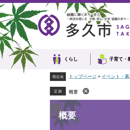
ペ
メ
ー
ニ
ジ
ュ
の
ー
先
を
頭
飛
で
ば
す。
し
て
本
くらし
子育て・
文
へ
トップページ
>
イベント・募
概要
本
文
概要