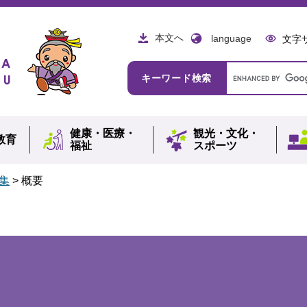
本文へ
language
文字
Google
キーワード検索
カ
ス
タ
ム
健康・
医療・
観光・
文化・
検
教育
福祉
スポーツ
索
集
>
概要