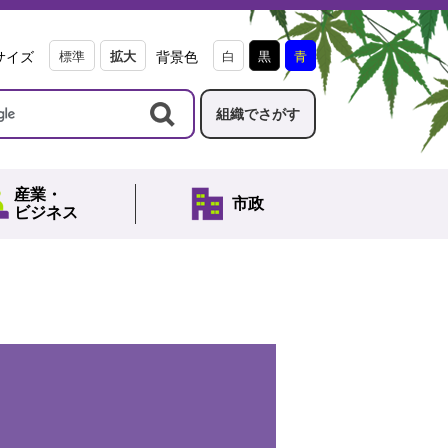
サイズ
標準
拡大
背景色
白
黒
青
組織でさがす
産業・
市政
ビジネス