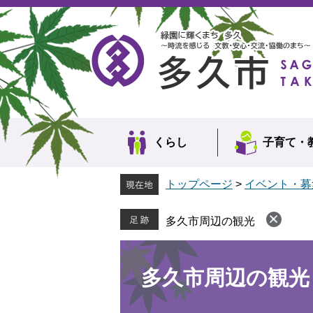
ペ
メ
ー
ニ
ジ
ュ
の
ー
先
を
頭
飛
で
ば
す。
し
て
本
くらし
子育て・
文
へ
トップページ
>
イベント・募
多久市周辺の観光
本
文
多久市周辺の観光