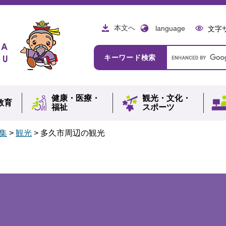
本文へ
language
文字
Google
キーワード検索
カ
ス
タ
ム
健康・
医療・
観光・
文化・
検
教育
福祉
スポーツ
索
集
>
観光
>
多久市周辺の観光