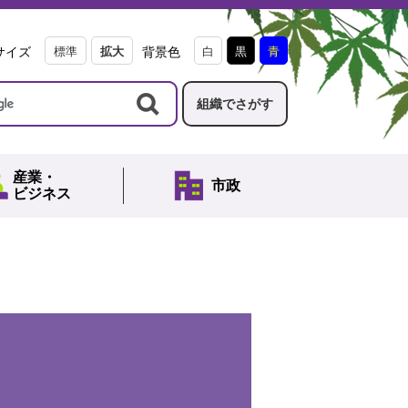
サイズ
標準
拡大
背景色
白
黒
青
組織でさがす
産業・
市政
ビジネス