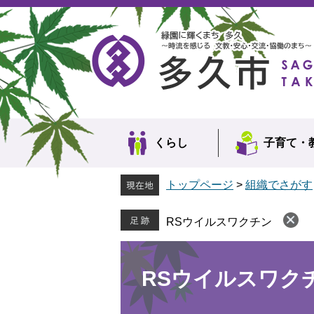
ペ
メ
ー
ニ
ジ
ュ
の
ー
先
を
頭
飛
で
ば
す。
し
て
本
くらし
子育て・
文
へ
トップページ
>
組織でさがす
RSウイルスワクチン
本
文
RSウイルスワク