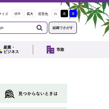
サイズ
標準
拡大
背景色
白
黒
青
組織でさがす
産業・
市政
ビジネス