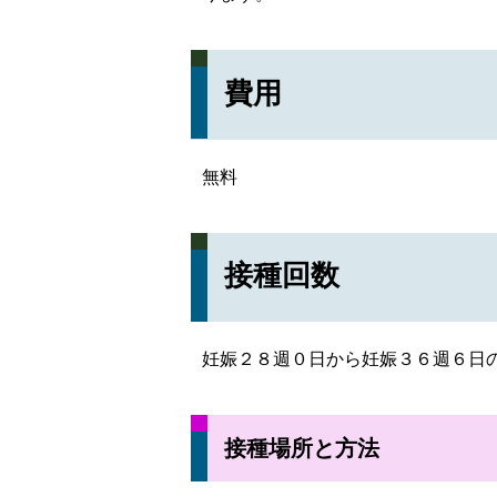
費用
無料
接種回数
妊娠２８週０日から妊娠３６週６日
接種場所と方法