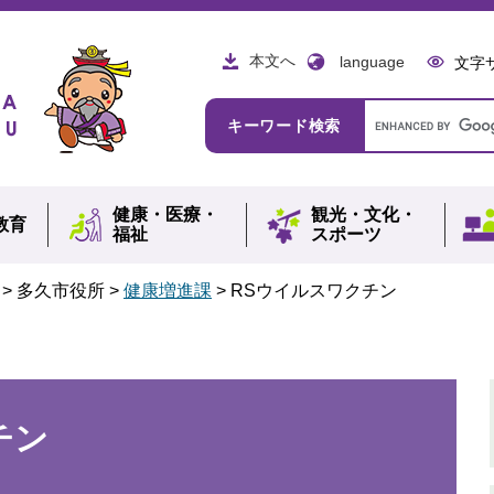
本文へ
language
文字
Google
キーワード検索
カ
ス
タ
ム
健康・
医療・
観光・
文化・
検
教育
福祉
スポーツ
索
>
多久市役所
>
健康増進課
>
RSウイルスワクチン
チン