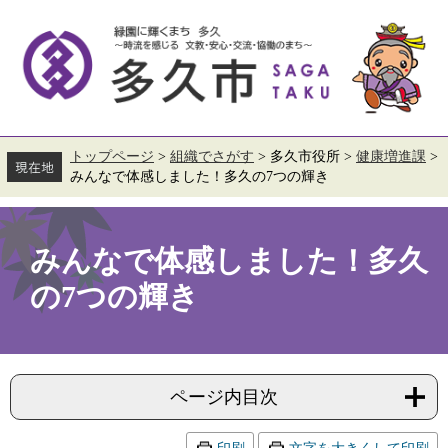
ペ
メ
ー
ニ
ジ
ュ
の
ー
先
を
頭
飛
で
ば
す。
し
て
トップページ
>
組織でさがす
>
多久市役所
>
健康増進課
>
本
みんなで体感しました！多久の7つの輝き
文
へ
本
文
みんなで体感しました！多久
の7つの輝き
ページ内目次