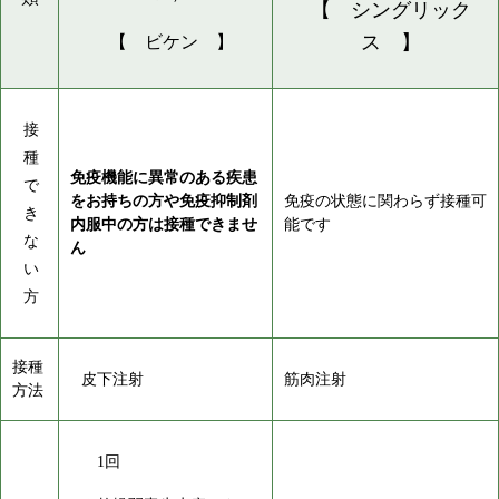
【 シングリック
ス 】
【 ビケン 】
接
種
免疫機能に異常のある疾患
で
をお持ちの方や免疫抑制剤
免疫の状態に関わらず接種可
き
内服中の方は接種できませ
能です
な
ん
い
方
接種
皮下注射
筋肉注射
方法
1回