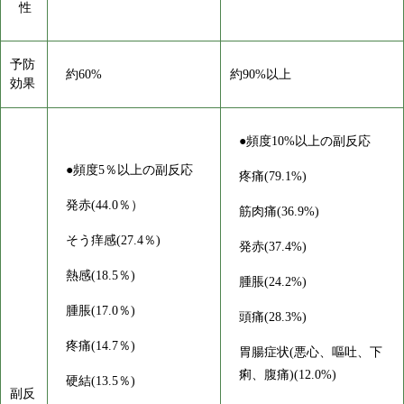
性
予防
約60%
約90%以上
効果
●頻度10%以上の副反応
●頻度5％以上の副反応
疼痛(79.1%)
発赤(44.0％）
筋肉痛(36.9%)
そう痒感(27.4％)
発赤(37.4%)
熱感(18.5％)
腫脹(24.2%)
腫脹(17.0％)
頭痛(28.3%)
疼痛(14.7％)
胃腸症状(悪心、嘔吐、下
痢、腹痛)(12.0%)
硬結(13.5％)
副反