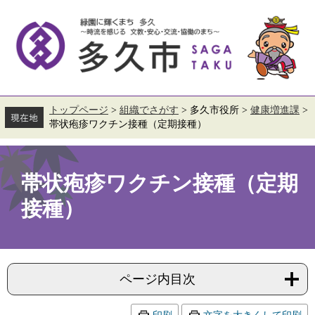
ペ
メ
ー
ニ
ジ
ュ
の
ー
先
を
頭
飛
で
ば
す。
し
て
トップページ
>
組織でさがす
>
多久市役所
>
健康増進課
>
本
帯状疱疹ワクチン接種（定期接種）
文
へ
本
文
帯状疱疹ワクチン接種（定期
接種）
ページ内目次