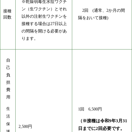
※乾燥弱毒生水痘ワクチ
ン（生ワクチン）とそれ
2回 (通常、2か月の間
接種
以外の注射生ワクチンを
回数
隔をおいて接種)
接種する場合は27日以上
の間隔を開ける必要があ
ります。
自
己
負
担
費
用
生
1回 6,500円
活
（※接種は令和9年3月31
保
2,500円
日までに2回必要です。
護