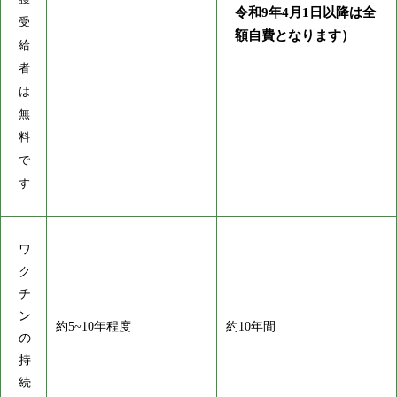
令和9年4月1日以降は全
受
額自費となります）
給
者
は
無
料
で
す
ワ
ク
チ
ン
約5~10年程度
約10年間
の
持
続