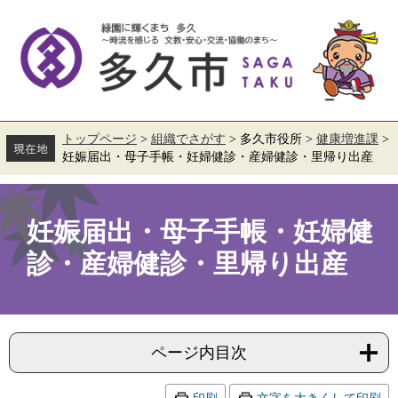
ペ
メ
ー
ニ
ジ
ュ
の
ー
先
を
頭
飛
で
ば
す。
し
て
トップページ
>
組織でさがす
>
多久市役所
>
健康増進課
>
本
妊娠届出・母子手帳・妊婦健診・産婦健診・里帰り出産
文
へ
本
文
妊娠届出・母子手帳・妊婦健
診・産婦健診・里帰り出産
ページ内目次