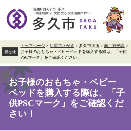
ペ
メ
ー
ニ
ジ
ュ
の
ー
先
を
頭
飛
で
ば
す。
し
て
トップページ
>
組織でさがす
>
多久市役所
>
商工観光課
>
本
お子様のおもちゃ・ベビーベッドを購入する際は、「子供
文
PSCマーク」をご確認ください！
へ
本
文
お子様のおもちゃ・ベビー
ベッドを購入する際は、「子
供PSCマーク」をご確認くだ
さい！