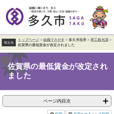
ペ
メ
ー
ニ
ジ
ュ
の
ー
先
を
頭
飛
で
ば
す。
し
て
トップページ
>
組織でさがす
>
多久市役所
>
商工観光課
>
本
佐賀県の最低賃金が改定されました
文
へ
本
文
佐賀県の最低賃金が改定され
ました
ページ内目次