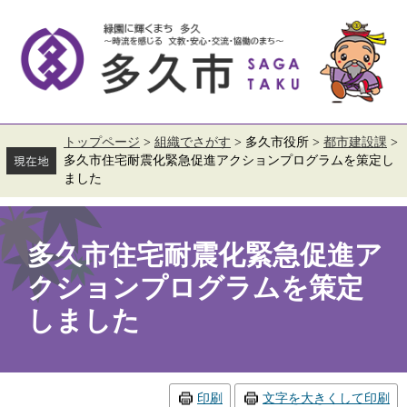
ペ
メ
ー
ニ
ジ
ュ
の
ー
先
を
頭
飛
で
ば
す。
し
て
トップページ
>
組織でさがす
>
多久市役所
>
都市建設課
>
本
多久市住宅耐震化緊急促進アクションプログラムを策定し
文
ました
へ
本
文
多久市住宅耐震化緊急促進ア
クションプログラムを策定
しました
印刷
文字を大きくして印刷