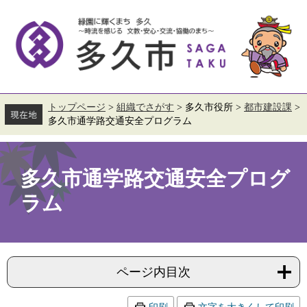
ペ
メ
ー
ニ
ジ
ュ
の
ー
先
を
頭
飛
で
ば
す。
し
て
トップページ
>
組織でさがす
>
多久市役所
>
都市建設課
>
本
多久市通学路交通安全プログラム
文
へ
本
文
多久市通学路交通安全プログ
ラム
ページ内目次