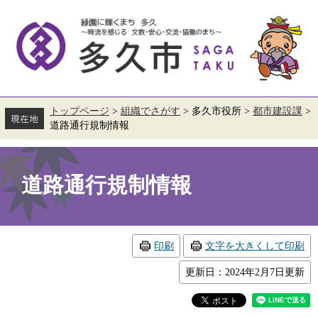
ペ
メ
ー
ニ
ジ
ュ
の
ー
先
を
頭
飛
で
ば
す。
し
て
トップページ
>
組織でさがす
>
多久市役所
>
都市建設課
>
本
道路通行規制情報
文
へ
本
文
道路通行規制情報
印刷
文字を大きくして印刷
更新日：2024年2月7日更新