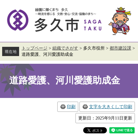
ペ
メ
ー
ニ
ジ
ュ
の
ー
先
を
頭
飛
で
ば
す。
し
て
トップページ
>
組織でさがす
>
多久市役所
>
都市建設課
>
本
道路愛護、河川愛護助成金
文
へ
本
文
道路愛護、河川愛護助成金
印刷
文字を大きくして印刷
更新日：2025年9月11日更新