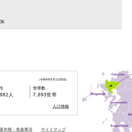
06
（令和8年8月1日現在）
性
世帯数
,982人
7,893世帯
人口情報
著作権・免責事項
サイトマップ