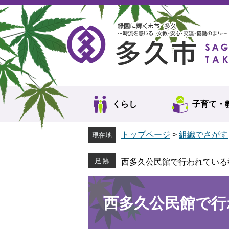
ペ
メ
ー
ニ
ジ
ュ
の
ー
先
を
頭
飛
で
ば
す。
し
て
本
くらし
子育て・
文
へ
トップページ
>
組織でさがす
西多久公民館で行われている
本
文
西多久公民館で行