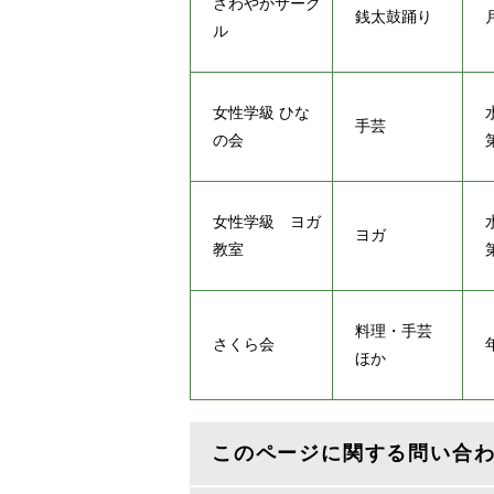
さわやかサーク
銭太鼓踊り
ル
女性学級 ひな
手芸
の会
女性学級 ヨガ
ヨガ
教室
料理・手芸
さくら会
ほか
このページに関する問い合