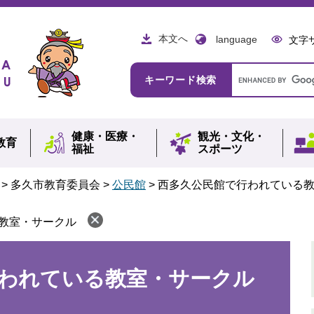
本文へ
language
文字
Google
キーワード検索
カ
ス
タ
ム
健康・
医療・
観光・
文化・
検
教育
福祉
スポーツ
索
>
多久市教育委員会
>
公民館
>
西多久公民館で行われている
教室・サークル
われている教室・サークル