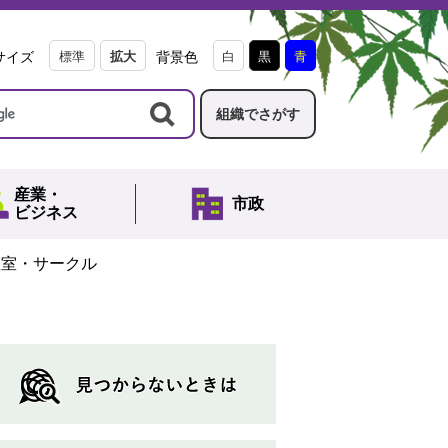
サイズ
標準
拡大
背景色
白
黒
青
組織でさがす
産業・
市政
ビジネス
教室・サークル