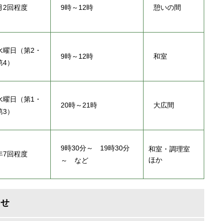
月2回程度
9時～12時
憩いの間
水曜日（第2・
9時～12時
和室
第4）
水曜日（第1・
20時～21時
大広間
第3）
9時30分～ 19時30分
和室・調理室
年7回程度
ほか
～ など
わせ