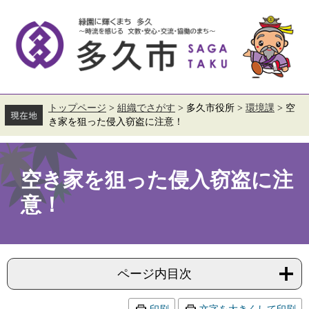
ペ
メ
ー
ニ
ジ
ュ
の
ー
先
を
頭
飛
で
ば
す。
し
て
トップページ
>
組織でさがす
>
多久市役所
>
環境課
>
空
本
き家を狙った侵入窃盗に注意！
文
へ
本
文
空き家を狙った侵入窃盗に注
意！
ページ内目次