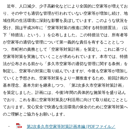
近年、人口減少、少子高齢化などにより全国的に空家等が増えてお
り、その中でも適切な管理が行われていない空家等が増加し続け、地
域住民の生活環境に深刻な影響を及ぼしています。このような状況を
受け、国は平成26年に「空家等対策の推進に関する特別措置法」（以
下「特措法」という。）を公布しました。この特措法では、所有者等
が空家等の適切な管理について第一義的な責任を有することとしつ
つ、市町村の責務として「空家等対策計画」を策定し、これに基づく
空家等対策を実施していくことが求められています。本市では、特措
法が公布される前から「多久市空家等の適切な管理に関する条例」を
制定し、空家等の対策に取り組んでいますが、今後も空家等が増加し
ていくと予想され、空家等対策をより一層推進するため、前回計画の
基本理念、基本方針を継承しつつ、「第2次多久市空家等対策計画」
を策定しました。計画には、今後5年間の具体的な施策等を盛り込ん
でおり、これを基に空家等対策及び利活用に向けて取り組むこととし
ております。安心安全で快適な生活環境の保全のために空家等対策へ
のご理解とご協力をお願いします。
・
第2次多久市空家等対策計画本編 [PDFファイル／