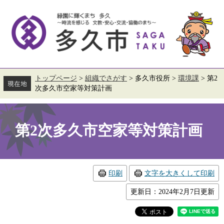
ペ
メ
ー
ニ
ジ
ュ
の
ー
先
を
頭
飛
で
ば
す。
し
て
トップページ
>
組織でさがす
>
多久市役所
>
環境課
>
第2
本
次多久市空家等対策計画
文
へ
本
文
第2次多久市空家等対策計画
印刷
文字を大きくして印刷
更新日：2024年2月7日更新