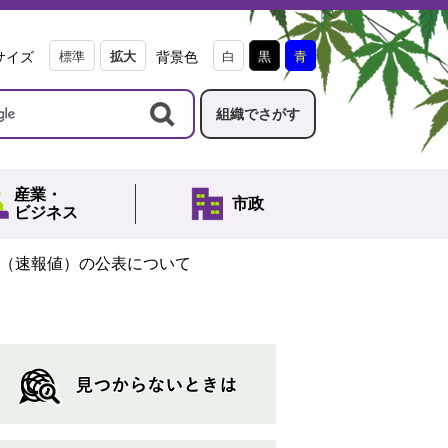
サイズ
標準
拡大
背景色
白
黒
青
組織でさがす
産業・
市政
ビジネス
果（速報値）の公表について