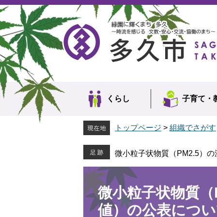
ペ
メ
ー
ニ
ジ
ュ
の
ー
先
を
頭
飛
で
ば
す。
し
て
本
くらし
子育て・
文
へ
トップページ
>
組織でさがす
微小粒子状物質（PM2.5）
本
文
微小粒子状物質（P
値）の公表につい