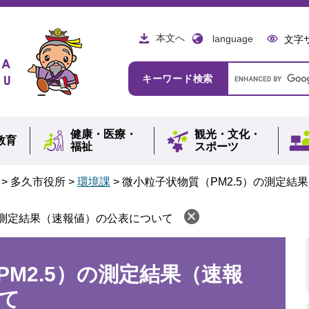
本文へ
language
文字
Google
キーワード検索
カ
ス
タ
ム
健康・
医療・
観光・
文化・
検
教育
福祉
スポーツ
索
>
多久市役所
>
環境課
>
微小粒子状物質（PM2.5）の測定結
の測定結果（速報値）の公表について
M2.5）の測定結果（速報
て