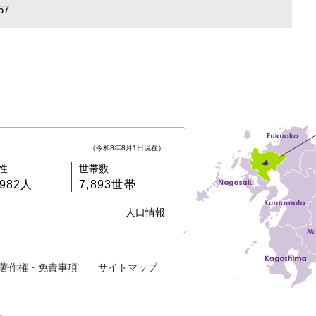
57
（令和8年8月1日現在）
性
世帯数
,982人
7,893世帯
人口情報
著作権・免責事項
サイトマップ