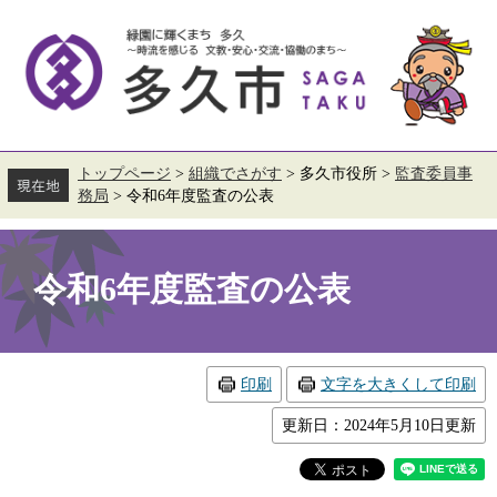
ペ
メ
ー
ニ
ジ
ュ
の
ー
先
を
頭
飛
で
ば
す。
し
て
トップページ
>
組織でさがす
>
多久市役所
>
監査委員事
本
務局
>
令和6年度監査の公表
文
へ
本
文
令和6年度監査の公表
印刷
文字を大きくして印刷
更新日：2024年5月10日更新