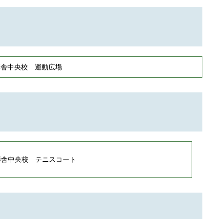
庠舎中央校 運動広場
庠舎中央校 テニスコート