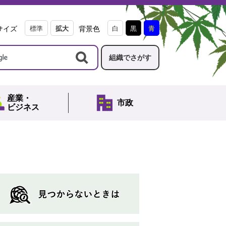
サイズ
標準
拡大
背景色
白
黒
青
組織でさがす
産業・
市政
ビジネス