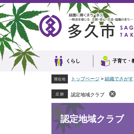
ペ
メ
ー
ニ
ジ
ュ
の
ー
先
を
頭
飛
で
ば
す。
し
て
本
くらし
子育て・
文
へ
トップページ
>
組織でさがす
認定地域クラブ
本
文
認定地域クラブ