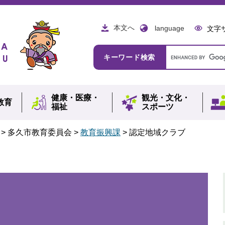
本文へ
language
文字
Google
キーワード検索
カ
ス
タ
ム
健康・
医療・
観光・
文化・
検
教育
福祉
スポーツ
索
>
多久市教育委員会
>
教育振興課
>
認定地域クラブ