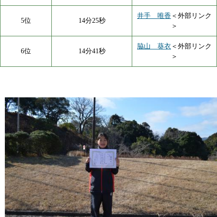
井手 唯香
＜外部リンク
5位
14分25秒
＞
脇山 葵衣
＜外部リンク
6位
14分41秒
＞