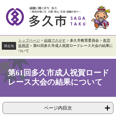
ペ
メ
ー
ニ
ジ
ュ
の
ー
先
を
頭
飛
で
ば
す。
し
て
トップページ
>
組織でさがす
>
多久市教育委員会
>
教育
本
振興課
>
第61回多久市成人祝賀ロードレース大会の結果に
文
ついて
へ
本
文
第61回多久市成人祝賀ロード
レース大会の結果について
ページ内目次