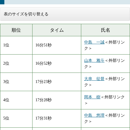
表のサイズを切り替える
順位
タイム
氏名
中島 一誠
＜外部リン
1位
16分51秒
ク＞
山本 雅斗
＜外部リン
2位
16分52秒
ク＞
大串 征督
＜外部リン
3位
17分23秒
ク＞
岡本 樹
＜外部リンク
4位
17分28秒
＞
中島 悠理
＜外部リン
5位
17分31秒
ク＞