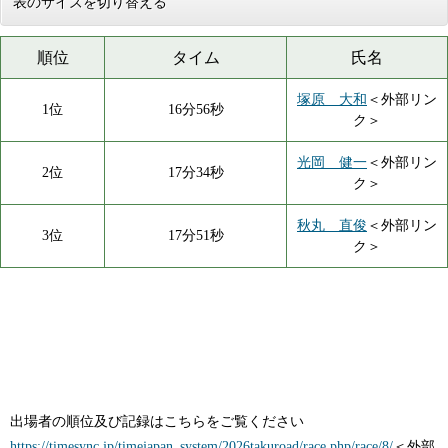
表のサイズを切り替える
順位
タイム
氏名
塚原 大和
＜外部リン
1位
16分56秒
ク＞
光岡 健一
＜外部リン
2位
17分34秒
ク＞
秋丸 直俊
＜外部リン
3位
17分51秒
ク＞
出場者の順位及び記録はこちらをご覧ください
https://timesync.jp/timejapan_system/2026takuroad/race.php/race/8/
＜外部