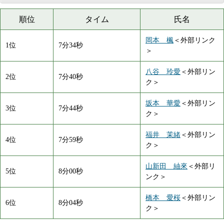
順位
タイム
氏名
岡本 楓
＜外部リンク
1位
7分34秒
＞
八谷 玲愛
＜外部リン
2位
7分40秒
ク＞
坂本 華愛
＜外部リン
3位
7分44秒
ク＞
福井 茉緒
＜外部リン
4位
7分59秒
ク＞
山新田 紬來
＜外部リ
5位
8分00秒
ンク＞
橋本 愛桜
＜外部リン
6位
8分04秒
ク＞