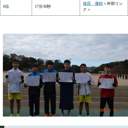
後田 優頼
＜外部リン
6位
17分36秒
ク＞