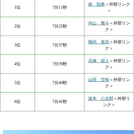
南 陸希
＜外部リンク
1位
7分11秒
＞
内山 雅斗
＜外部リン
2位
7分25秒
ク＞
陣内 嵩也
＜外部リン
3位
7分37秒
ク＞
石橋 碧人
＜外部リン
4位
7分39秒
ク＞
山田 空桜
＜外部リン
5位
7分40秒
ク＞
坂本 心太郎
＜外部リ
6位
7分41秒
ンク＞