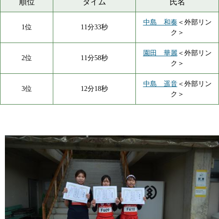
順位
タイム
氏名
中島 和奏
＜外部リン
1位
11分33秒
ク＞
園田 華麗
＜外部リン
2位
11分58秒
ク＞
中島 遥音
＜外部リン
3位
12分18秒
ク＞