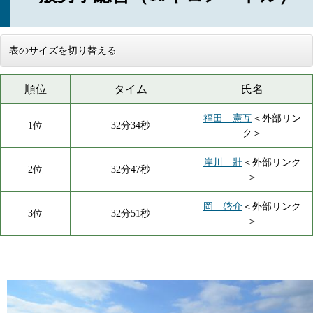
表のサイズを切り替える
順位
タイム
氏名
福田 憲互
＜外部リン
1位
32分34秒
ク＞
岸川 壯
＜外部リンク
2位
32分47秒
＞
岡 啓介
＜外部リンク
3位
32分51秒
＞