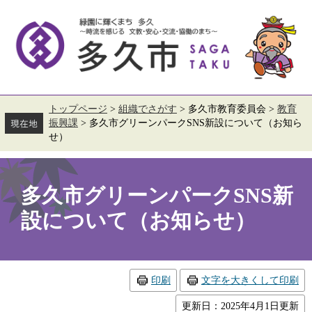
ペ
メ
ー
ニ
ジ
ュ
の
ー
先
を
頭
飛
で
ば
す。
し
て
トップページ
>
組織でさがす
>
多久市教育委員会
>
教育
本
振興課
>
多久市グリーンパークSNS新設について（お知ら
文
せ）
へ
本
文
多久市グリーンパークSNS新
設について（お知らせ）
印刷
文字を大きくして印刷
更新日：2025年4月1日更新