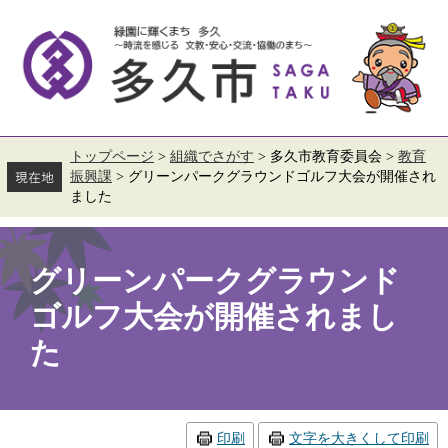
ペ
メ
ー
ニ
ジ
ュ
の
ー
先
を
頭
飛
で
ば
す。
し
て
トップページ
>
組織でさがす
>
多久市教育委員会
>
教育
本
振興課
>
グリーンパークグラウンドゴルフ大会が開催され
文
ました
へ
本
文
グリーンパークグラウンド
ゴルフ大会が開催されまし
た
印刷
文字を大きくして印刷