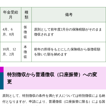
年金受給
種
備考
月
類
仮
4月、6
原則として前年度2月分の保険税額がそのまま
徴
月、8月
徴収されます
収
本
10月、12
前年の所得をもとにした保険税から仮徴収額
徴
月、2月
を除いた額を納めます
収
特別徴収から普通徴収（口座振替）への変
更
原則として、特別徴収の条件を満たす人については特別徴収による納
付となりますが、申請により、普通徴収（口座振替に限る）による国