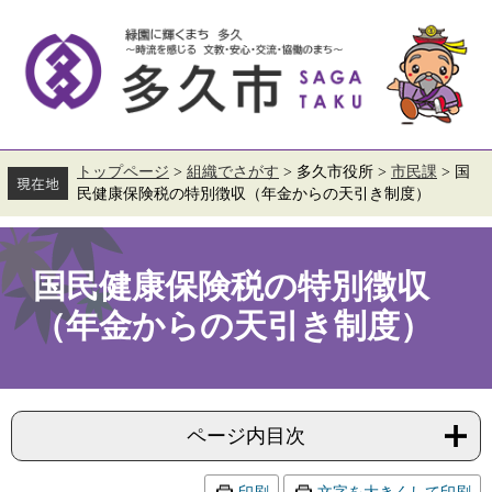
ペ
メ
ー
ニ
ジ
ュ
の
ー
先
を
頭
飛
で
ば
す。
し
て
トップページ
>
組織でさがす
>
多久市役所
>
市民課
>
国
本
民健康保険税の特別徴収（年金からの天引き制度）
文
へ
本
文
国民健康保険税の特別徴収
（年金からの天引き制度）
ページ内目次