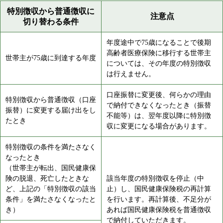
特別徴収から普通徴収に
注意点
切り替わる条件
年度途中で75歳になることで後期
高齢者医療保険に移行する世帯主
世帯主が75歳に到達する年度
については、その年度の特別徴収
は行えません。
口座振替に変更後、何らかの理由
特別徴収から普通徴収（口座
で納付できなくなったとき（振替
振替）に変更する届け出をし
不能等）は、翌年度以降に特別徴
たとき
収に変更になる場合があります。
特別徴収の条件を満たさなく
なったとき
（世帯主が転出、国民健康保
険の脱退、死亡したときな
該当年度の特別徴収を停止（中
ど、上記の「特別徴収の該当
止）し、国民健康保険税の再計算
条件」を満たさなくなったと
を行います。再計算後、不足分が
き）
あれば国民健康保険税を普通徴収
で納付していただきます。