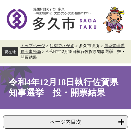
ペ
メ
ー
ニ
ジ
ュ
の
ー
先
を
頭
飛
で
ば
す。
し
て
トップページ
>
組織でさがす
>
多久市役所
>
選挙管理委
本
員会事務局
>
令和4年12月18日執行佐賀県知事選挙 投・
文
開票結果
へ
本
文
令和4年12月18日執行佐賀県
知事選挙 投・開票結果
ページ内目次