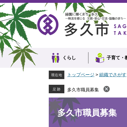
ペ
メ
ー
ニ
ジ
ュ
の
ー
先
を
頭
飛
で
ば
す。
し
て
本
くらし
子育て・
文
へ
トップページ
>
組織でさがす
多久市職員募集
本
文
多久市職員募集