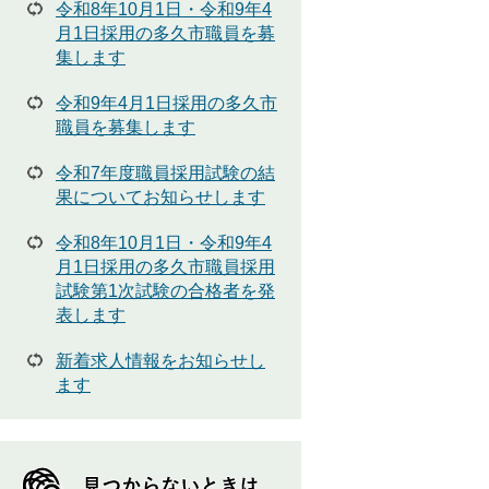
令和8年10月1日・令和9年4
を
月1日採用の多久市職員を募
見
集します
て
い
令和9年4月1日採用の多久市
る
職員を募集します
人
は
令和7年度職員採用試験の結
こ
果についてお知らせします
ん
な
令和8年10月1日・令和9年4
ペ
月1日採用の多久市職員採用
ー
試験第1次試験の合格者を発
ジ
表します
も
見
新着求人情報をお知らせし
て
ます
い
ま
す