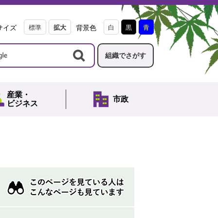
サイズ
標準
拡大
背景色
白
黒
青
組織でさがす
産業・
市政
ビジネス
こ
の
ペ
ー
ジ