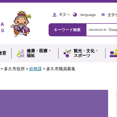
本文へ
language
文字
Google
キーワード検索
カ
ス
タ
ム
健康・
医療・
観光・
文化・
検
教育
福祉
スポーツ
索
>
多久市役所
>
総務課
>
多久市職員募集