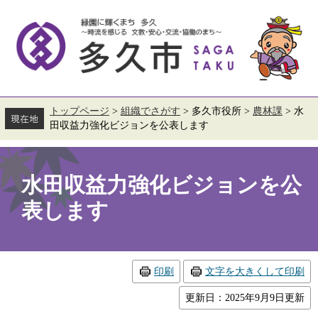
ペ
メ
ー
ニ
ジ
ュ
の
ー
先
を
頭
飛
で
ば
す。
し
て
トップページ
>
組織でさがす
>
多久市役所
>
農林課
>
水
本
田収益力強化ビジョンを公表します
文
へ
本
文
水田収益力強化ビジョンを公
表します
印刷
文字を大きくして印刷
更新日：2025年9月9日更新