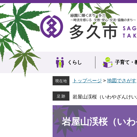
ペ
メ
ー
ニ
ジ
ュ
の
ー
先
を
頭
飛
で
ば
す。
し
て
本
くらし
子育て・
文
へ
トップページ
>
地図でさがす
岩屋山渓桜（いわやざんけい
本
文
岩屋山渓桜（いわ