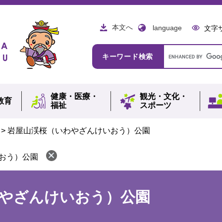
本文へ
language
文字
Google
キーワード検索
カ
ス
タ
ム
健康・
医療・
観光・
文化・
検
教育
福祉
スポーツ
索
>
岩屋山渓桜（いわやざんけいおう）公園
おう）公園
やざんけいおう）公園