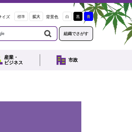
サイズ
標準
拡大
背景色
白
黒
青
組織でさがす
産業・
市政
ビジネス