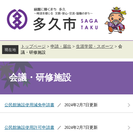
ペ
メ
ー
ニ
ジ
ュ
の
ー
先
を
頭
飛
で
ば
す。
し
て
トップページ
>
申請・届出
>
生涯学習・スポーツ
>
会
本
議・研修施設
文
へ
本
文
会議・研修施設
公民館施設使用減免申請書
2024年2月7日更新
公民館施設使用許可申請書
2024年2月7日更新