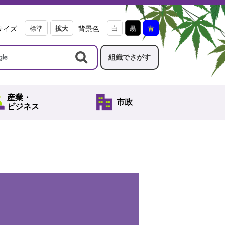
サイズ
標準
拡大
背景色
白
黒
青
組織でさがす
産業・
市政
ビジネス