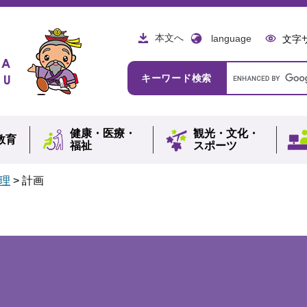
本文へ
language
文字
Google
キーワード検索
カ
ス
タ
ム
健康・
医療・
観光・
文化・
検
教育
福祉
スポーツ
索
理
>
計画