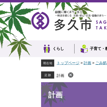
ペ
メ
ー
ニ
ジ
ュ
の
ー
先
を
頭
飛
で
ば
す。
し
て
本
くらし
子育て・
文
へ
トップページ
>
計画
>
ごみ処
計画
本
文
計画