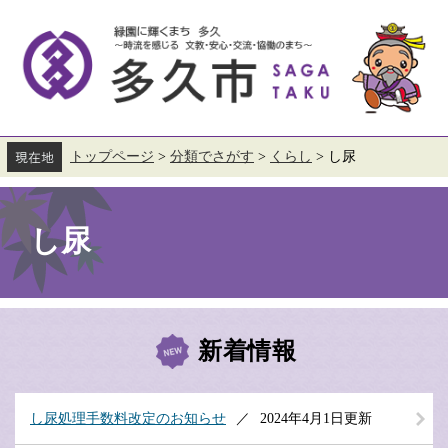
ペ
メ
ー
ニ
ジ
ュ
の
ー
先
を
頭
飛
で
ば
す。
し
て
トップページ
>
分類でさがす
>
くらし
>
し尿
本
本
文
文
へ
し尿
新着情報
し尿処理手数料改定のお知らせ
2024年4月1日更新